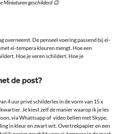
 Miniaturen geschilderd 😉
ing overneemt. De penseel voering passend bij ei-
e met ei-tempera kleuren mengt. Hoe een
ldert. Hoe je veren schildert. Hoe je
met de post?
n 4 uur privé schilderles in de vorm van 15 x
kwartier. Je kiest zelf de manier waarop ik je les
efoon, via Whattsapp of video bellen met Skype,
ding in kleur en zwart wit. Overtrekpapier en een
elijk papier geschikt voor ei-tempera in de maat