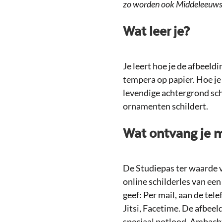
zo worden ook Middeleeuwse
Wat leer je?
Je leert hoe je de afbeeld
tempera op papier. Hoe j
levendige achtergrond schi
ornamenten schildert.
Wat ontvang je 
De Studiepas ter waarde va
online schilderles van een 
geef: Per mail, aan de tel
Jitsi, Facetime. De afbeel
speciaal potlood. Ambacht