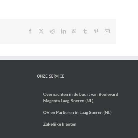
Facebook
X
Reddit
LinkedIn
WhatsApp
Tumblr
Pinterest
E-
mail
ONZE SERVICE
Overnachten in de buurt van Boulevard
Magenta Laag-Soeren (NL)
OV en Parkeren in Laag Soeren (NL)
Zakelijke klanten