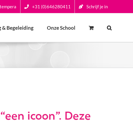
-tempera
+31 (0)646280411
Schrijf je in
 & Begeleiding
Onze School
 “een icoon”. Deze