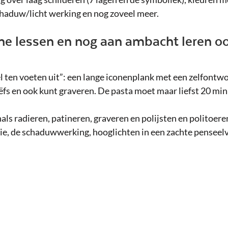
chaduw/licht werking en nog zoveel meer.
ijne lessen en nog aan ambacht leren o
l ten voeten uit”: een lange iconenplank met een zelfontw
liëfs en ook kunt graveren. De pasta moet maar liefst 20 
ls radieren, patineren, graveren en polijsten en politoeren
rie, de schaduwwerking, hooglichten in een zachte penseelv