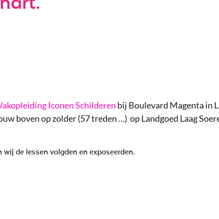
hart.
Vakopleiding Iconen Schilderen
bij Boulevard Magenta in L
ebouw boven op zolder (57 treden …) op Landgoed Laag Soe
 wij de lessen volgden en exposeerden.