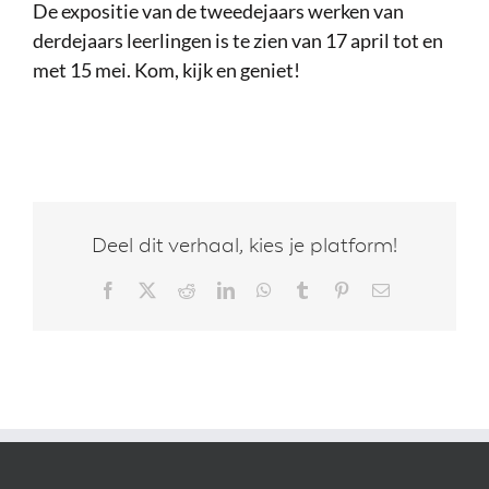
De expositie van de tweedejaars werken van
derdejaars leerlingen is te zien van 17 april tot en
met 15 mei. Kom, kijk en geniet!
Deel dit verhaal, kies je platform!
Facebook
X
Reddit
LinkedIn
WhatsApp
Tumblr
Pinterest
E-
mail