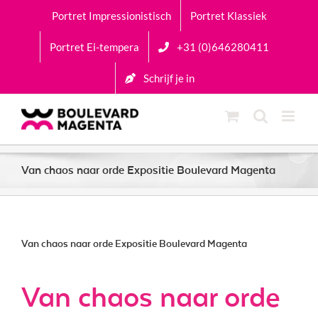
Ga
Portret Impressionistisch
Portret Klassiek
naar
inhoud
Portret Ei-tempera
+31 (0)646280411
Schrijf je in
Van chaos naar orde Expositie Boulevard Magenta
Van chaos naar orde Expositie Boulevard Magenta
Van chaos naar orde